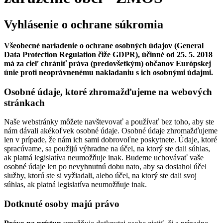
Vyhlásenie o ochrane súkromia
Všeobecné nariadenie o ochrane osobných údajov (General
Data Protection Regulation čiže GDPR), účinné od 25. 5. 2018
má za cieľ chrániť práva (predovšetkým) občanov Európskej
únie proti neoprávnenému nakladaniu s ich osobnými údajmi.
Osobné údaje, ktoré zhromažďujeme na webových
stránkach
Naše webstránky môžete navštevovať a používať bez toho, aby ste
nám dávali akékoľvek osobné údaje. Osobné údaje zhromažďujeme
len v prípade, že nám ich sami dobrovoľne poskytnete. Údaje, ktoré
spracúvame, sa použijú výhradne na účel, na ktorý ste dali súhlas,
ak platná legislatíva neumožňuje inak. Budeme uchovávať vaše
osobné údaje len po nevyhnutnú dobu nato, aby sa dosiahol účel
služby, ktorú ste si vyžiadali, alebo účel, na ktorý ste dali svoj
súhlas, ak platná legislatíva neumožňuje inak.
Dotknuté osoby majú právo