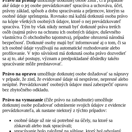
Právo na prístup
umožňuje dotknutej osobe zistiť, či a prípadne
aké údaje o jej osobe prevádzkovateľ spracúva a uchováva, účel,
právny základ, spôsob a dobu spracúvania a príjemcov, ktorým sa
osobné údaje sprístupnia. Rovnako má každá dotknutá osoba právo
na kópie všetkých osobných údajov, ktoré o nej prevádzkovateľ
spracúva. Tým by však nikdy nemali byť dotknuté práva tretích
osôb (najmä právo na ochranu ich osobných údajov, duševného
vlastníctva či obchodného tajomstva), prípadne ohrozená národná
bezpečnosť. Dotknuté osoby majú byť informované aj o tom, či sa
ich osobné údaje využívajú na automatické rozhodovanie alebo
profilovanie. V tejto súvislosti má dotknutá osoba právo dozvedieť
sa aj to, aké postupy, význam a predpokladané dôsledky takéto
spracúvanie môže predstavovať.
Právo na opravu
umožňuje dotknutej osobe dožadovať sa nápravy
v prípade, že zistí, že evidované údaje sú nesprávne, nepresné alebo
neúplné. Prevádzkovateľ osobných údajov musí zabezpečiť opravu
bez zbytočného odkladu.
Právo na vymazanie
(čiže právo na zabudnutie) umožňuje
dotknutej osobe požadovať odstránenie svojich údajov z evidencie
prevádzkovateľa, ak nastane niektorý z týchto prípadov:
osobné údaje už nie sú potrebné na účely, na ktoré sa
získavali alebo inak spracúvali;
spracúvanie bolo založené na súhlase, ktorý bol odvolaný,