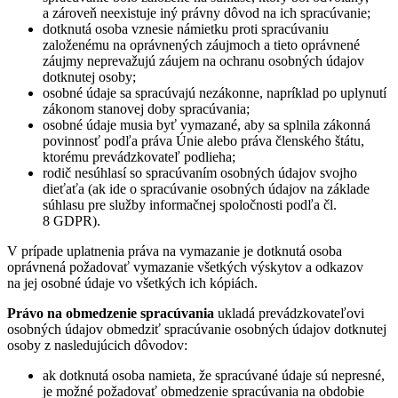
a zároveň neexistuje iný právny dôvod na ich spracúvanie;
dotknutá osoba vznesie námietku proti spracúvaniu
založenému na oprávnených záujmoch a tieto oprávnené
záujmy neprevažujú záujem na ochranu osobných údajov
dotknutej osoby;
osobné údaje sa spracúvajú nezákonne, napríklad po uplynutí
zákonom stanovej doby spracúvania;
osobné údaje musia byť vymazané, aby sa splnila zákonná
povinnosť podľa práva Únie alebo práva členského štátu,
ktorému prevádzkovateľ podlieha;
rodič nesúhlasí so spracúvaním osobných údajov svojho
dieťaťa (ak ide o spracúvanie osobných údajov na základe
súhlasu pre služby informačnej spoločnosti podľa čl.
8 GDPR).
V prípade uplatnenia práva na vymazanie je dotknutá osoba
oprávnená požadovať vymazanie všetkých výskytov a odkazov
na jej osobné údaje vo všetkých ich kópiách.
Právo na obmedzenie spracúvania
ukladá prevádzkovateľovi
osobných údajov obmedziť spracúvanie osobných údajov dotknutej
osoby z nasledujúcich dôvodov:
ak dotknutá osoba namieta, že spracúvané údaje sú nepresné,
je možné požadovať obmedzenie spracúvania na obdobie