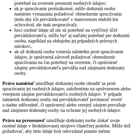
potrebné na overenie presnosti osobných údajov;
ak je spracúvanie protizákonné, môže dotknutá osoba
namiesto vymazania požadovať obmedzenie spracúvania
(teda aby ich prevádzkovateľ v stanovenom období len
uchovával, ale inak nespracúval);
hoci osobné údaje už nie sú potrebné na vytýčený účel
prevádzkovateľa, môžu byť aj naďalej potrebné pre dotknutú
osobu, napríklad na obhajobu jej prípadných právnych
nárokov;.
ak už dotknutá osoba vzniesla námietku proti spracúvaniu
údajov, je oprávnená zároveň požadovať obmedzenie
spracúvania na čas potrebný na overenie, či oprávnené
záujmy prevádzkovateľa prevážia nad záujmami dotknutej
osoby.
Právo namietať
umožňuje dotknutej osobe ohradiť sa proti
spracúvaniu jej osobných údajov, založenému na oprávnenom alebo
verejnom záujme prevádzkovateľa osobných údajov. V prípade
námietok dotknutej osoby má prevádzkovateľ povinnosť overiť
a riadne zdôvodniť, či oprávnený alebo verejný záujem prevažuje
nad záujmom dotknutej osoby na ochrane jej osobných údajov.
Právo na prenosnosť
umožňuje dotknutej osobe získať svoje
osobné údaje v štruktúrovanej strojovo čitateľnej podobe. Môže tiež
požadovať, aby tieto údaje boli odovzdané priamo inému