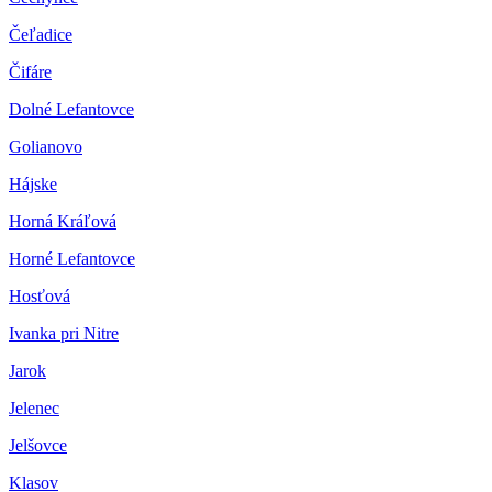
Čeľadice
Čifáre
Dolné Lefantovce
Golianovo
Hájske
Horná Kráľová
Horné Lefantovce
Hosťová
Ivanka pri Nitre
Jarok
Jelenec
Jelšovce
Klasov