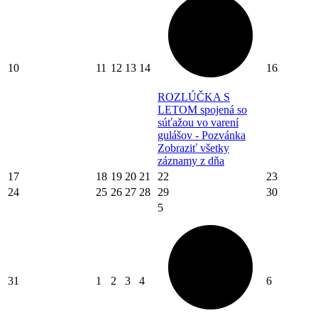
10
11
12
13
14
16
ROZLÚČKA S
LETOM spojená so
súťažou vo varení
gulášov - Pozvánka
Zobraziť všetky
záznamy z dňa
17
18
19
20
21
22
23
24
25
26
27
28
29
30
5
31
1
2
3
4
6