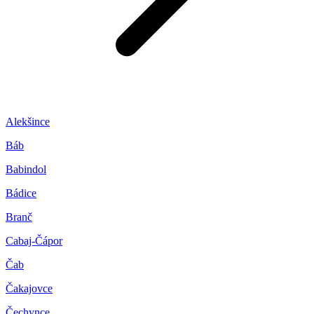
Alekšince
Báb
Babindol
Bádice
Branč
Cabaj-Čápor
Čab
Čakajovce
Čechynce