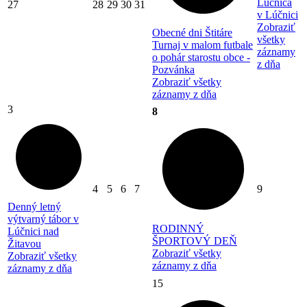
Lúčnica
27
28
29
30
31
v Lúčnici
Zobraziť
Obecné dni Štitáre
všetky
Turnaj v malom futbale
záznamy
o pohár starostu obce -
z dňa
Pozvánka
Zobraziť všetky
záznamy z dňa
3
8
4
5
6
7
9
Denný letný
výtvarný tábor v
RODINNÝ
Lúčnici nad
ŠPORTOVÝ DEŇ
Žitavou
Zobraziť všetky
Zobraziť všetky
záznamy z dňa
záznamy z dňa
15