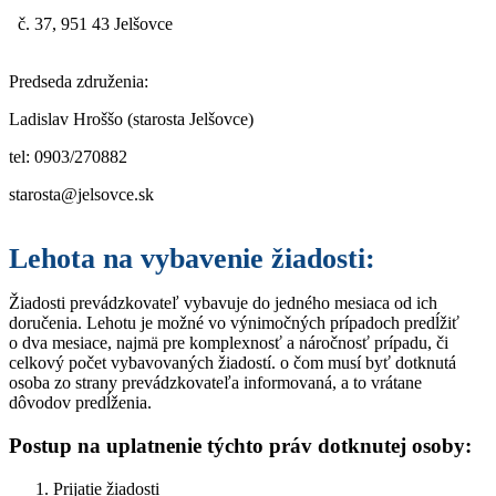
č. 37, 951 43 Jelšovce
Predseda združenia:
Ladislav Hroššo (starosta Jelšovce)
tel: 0903/270882
starosta@jelsovce.sk
Lehota na vybavenie žiadosti:
Žiadosti prevádzkovateľ vybavuje do jedného mesiaca od ich
doručenia. Lehotu je možné vo výnimočných prípadoch predĺžiť
o dva mesiace, najmä pre komplexnosť a náročnosť prípadu, či
celkový počet vybavovaných žiadostí. o čom musí byť dotknutá
osoba zo strany prevádzkovateľa informovaná, a to vrátane
dôvodov predĺženia.
Postup na uplatnenie týchto práv dotknutej osoby:
Prijatie žiadosti