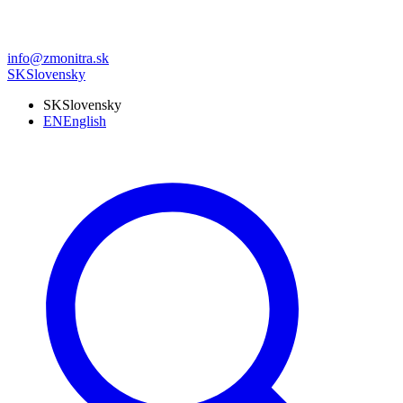
info@zmonitra.sk
SK
Slovensky
SK
Slovensky
EN
English